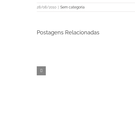
28/08/2010
|
Sem categoria
Postagens Relacionadas
Saiba
quem
são
os
Feliz
vencedores
Dia
do
Internacional
Quiz
da
“Poupar
Mulher
ou
não
Poupar”