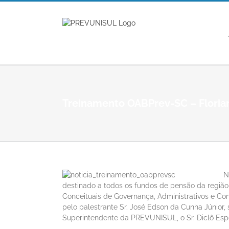
Ir
para
o
conteúdo
Treinamento OABPrev-SC – Floria
N
destinado a todos os fundos de pensão da região
Conceituais de Governança, Administrativos e Con
pelo palestrante Sr. José Edson da Cunha Júnior
Superintendente da PREVUNISUL, o Sr. Diclô Espe