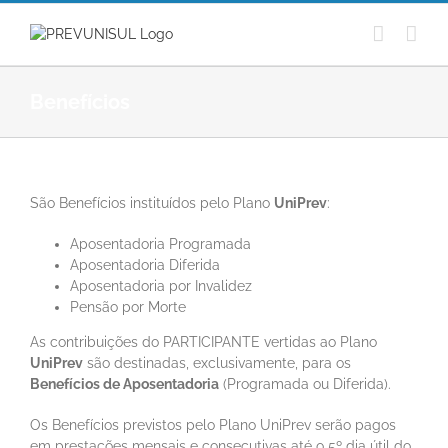
Ir
para
o
conteúdo
Benefícios
São Benefícios instituídos pelo Plano
UniPrev
:
Aposentadoria Programada
Aposentadoria Diferida
Aposentadoria por Invalidez
Pensão por Morte
As contribuições do PARTICIPANTE vertidas ao Plano
UniPrev
são destinadas, exclusivamente, para os
Benefícios de Aposentadoria
(Programada ou Diferida).
Os Benefícios previstos pelo Plano UniPrev serão pagos
em prestações mensais e consecutivas até o 5º dia útil do