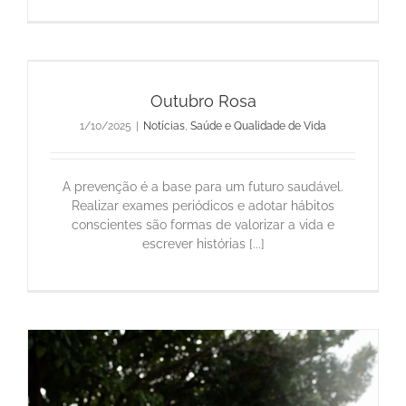
Outubro Rosa
1/10/2025
|
Notícias
,
Saúde e Qualidade de Vida
A prevenção é a base para um futuro saudável.
Realizar exames periódicos e adotar hábitos
conscientes são formas de valorizar a vida e
escrever histórias [...]