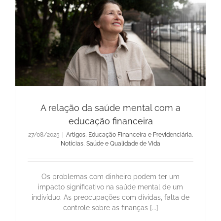
A relação da saúde mental com a
educação financeira
27/08/2025
|
Artigos
,
Educação Financeira e Previdenciária
,
Notícias
,
Saúde e Qualidade de Vida
Os problemas com dinheiro podem ter um
impacto significativo na saúde mental de um
indivíduo. As preocupações com dívidas, falta de
controle sobre as finanças [...]