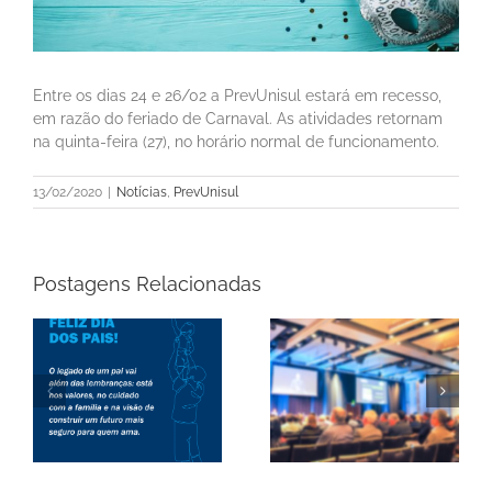
Entre os dias 24 e 26/02 a PrevUnisul estará em recesso,
em razão do feriado de Carnaval. As atividades retornam
na quinta-feira (27), no horário normal de funcionamento.
13/02/2020
|
Notícias
,
PrevUnisul
Postagens Relacionadas
PrevUnisul participa
nos dias 13 e 14/08 do
Feliz Dia dos Avós!
4º Congresso
CEPREV