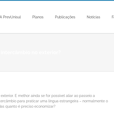
A PrevUnisul
Planos
Publicações
Notícias
F
intercâmbio no exterior?
terior. E melhor ainda se for possível aliar ao passeio a
ntercâmbio para praticar uma língua estrangeira – normalmente o
Mas quanto é preciso economizar?