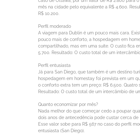
caso de Ottawa, por um valor de R$ 2.800 para o
mês na cidade pelo equivalente a R$ 4.600. Res
R$ 10.200.
Perfil moderado
A viagem para Dublin é um pouco mais cara. Exis
pouco mais de conforto, a hospedagem em homest
compartilhado, mas em uma suíte. O custo fica e
5.700. Resultado: O custo total de um intercâmb
Perfil entusiasta
Já para San Diego, que também é um destino turís
hospedagem em homestay foi prevista em um quart
o conforto extra tem um preço: R$ 6.500. Quatro
Resultado: O custo total de um intercâmbio de u
Quanto economizar por mês?
Nada melhor do que começar cedo a poupar quan
dois anos de antecedência pode custar cerca de R
Esse valor sobe para R$ 567 no caso do perfil mod
entusiasta (San Diego).