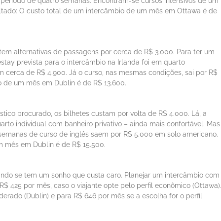
 período de quatro semanas. Encontram-se cursos intensivos de um
ultado: O custo total de um intercâmbio de um mês em Ottawa é de
tem alternativas de passagens por cerca de R$ 3.000. Para ter um
ay prevista para o intercâmbio na Irlanda foi em quarto
m cerca de R$ 4.900. Já o curso, nas mesmas condições, sai por R$
io de um mês em Dublin é de R$ 13.600.
tico procurado, os bilhetes custam por volta de R$ 4.000. Lá, a
o individual com banheiro privativo – ainda mais confortável. Mas
 semanas de curso de inglês saem por R$ 5.000 em solo americano.
m mês em Dublin é de R$ 15.500.
do se tem um sonho que custa caro. Planejar um intercâmbio com
$ 425 por mês, caso o viajante opte pelo perfil econômico (Ottawa)
erado (Dublin) e para R$ 646 por mês se a escolha for o perfil