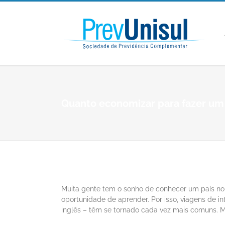
Ir
para
o
conteúdo
Quanto economizar para fazer um 
View
Larger
Muita gente tem o sonho de conhecer um país no ex
Image
oportunidade de aprender. Por isso, viagens de i
inglês – têm se tornado cada vez mais comuns. 