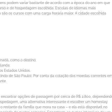
agens podem variar bastante de acordo com a época do ano em que
e curso e de hospedagem escolhida. Escolas de idiomas mais
são os cursos com uma carga horária maior. A cidade escolhida
nadá, como o destino;
rlanda;
nos Estados Unidos.
rtindo de São Paulo). Por conta da cotação das moedas correntes e
nte.
el encontrar opções de passagem por cerca de R$ 2.800, dependend
ospedagem, uma alternativa interessante é escolher um homestay
 restante da família que mora na casa – e ela está disponível no