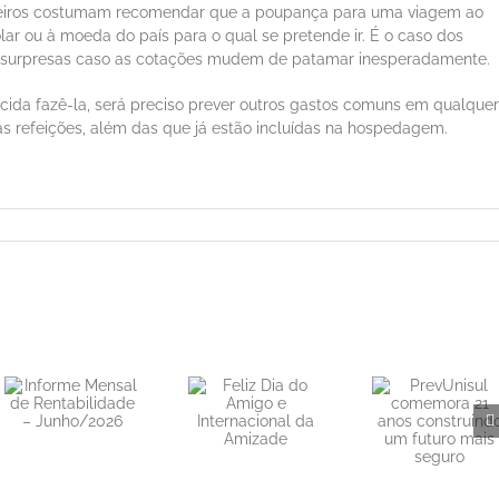
nceiros costumam recomendar que a poupança para uma viagem ao
ólar ou à moeda do país para o qual se pretende ir. É o caso dos
tar surpresas caso as cotações mudem de patamar inesperadamente.
cida fazê-la, será preciso prever outros gastos comuns em qualquer
as refeições, além das que já estão incluídas na hospedagem.
PrevUnisul
Feliz Dia do
comemora 21
Amigo e
anos
Internacional
construindo
da Amizade
um futuro
mais seguro