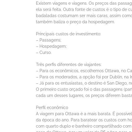
Existem viagens e viagens. Os preços das pass
ela será feita. Outra fonte de custos é o tipo d
badaladas costumam ser mais caras, assim como 
também baliza o preço da hospedagem.
Principais custos de investimento:
– Passagens;
– Hospedagem;
– Curso.
Três perfis diferentes de viajantes:
– Para os econômicos, escolhemos Ottawa, no Ca
– Para os moderados, a opção foi por Dublin, na I
– Já para os entusiastas, o destino é San Diego, 
O primeiro custo orçado foi o das passagens (pa
cada um desses lugares, os preços diferem basta
Perfil econômico
A viagem para Ottawa é a mais barata. É possív
da época do ano. Para baratear os custos com h
com quarto duplo e banheiro compartilhado com o