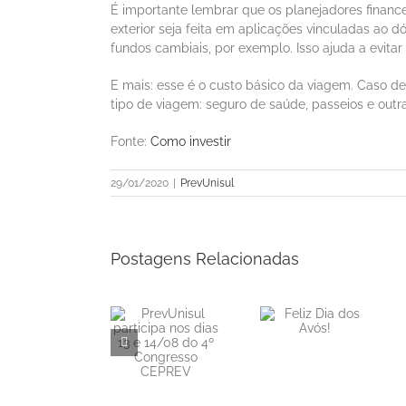
É importante lembrar que os planejadores fina
exterior seja feita em aplicações vinculadas ao d
fundos cambiais, por exemplo. Isso ajuda a evi
E mais: esse é o custo básico da viagem. Caso de
tipo de viagem: seguro de saúde, passeios e outr
Fonte:
Como investir
29/01/2020
|
PrevUnisul
Postagens Relacionadas
PrevUnisul
Informe
Feliz Dia dos
participa nos
Mensal de
Avós!
dias 13 e
Rentabilidade
14/08 do 4º
– Junho/2026
Congresso
CEPREV