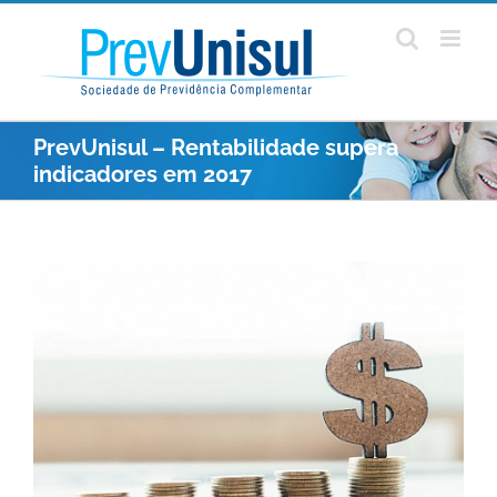
Ir
para
o
conteúdo
PrevUnisul – Rentabilidade supera
indicadores em 2017