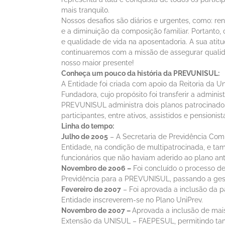
mais tranquilo.
Nossos desafios são diários e urgentes, como: re
e a diminuição da composição familiar. Portanto
e qualidade de vida na aposentadoria. A sua atit
continuaremos com a missão de assegurar quali
nosso maior presente!
Conheça um pouco da história da PREVUNISUL:
A Entidade foi criada com apoio da Reitoria da U
Fundadora, cujo propósito foi transferir a admi
PREVUNISUL administra dois planos patrocinado
participantes, entre ativos, assistidos e pensioni
Linha do tempo:
Julho de 2005
– A Secretaria de Previdência Com
Entidade, na condição de multipatrocinada, e ta
funcionários que não haviam aderido ao plano ante
Novembro de 2006 –
Foi concluído o processo d
Previdência para a PREVUNISUL, passando a gestã
Fevereiro de 2007
– Foi aprovada a inclusão da 
Entidade inscreverem-se no Plano UniPrev.
Novembro de 2007 –
Aprovada a inclusão de mai
Extensão da UNISUL – FAEPESUL, permitindo tamb