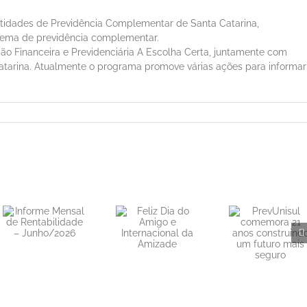
ntidades de Previdência Complementar de Santa Catarina,
tema de previdência complementar.
o Financeira e Previdenciária A Escolha Certa, juntamente com
atarina. Atualmente o programa promove várias ações para informar
PrevUnisul
Feliz Dia do
comemora 21
Amigo e
anos
Internacional
construindo
da Amizade
um futuro
mais seguro