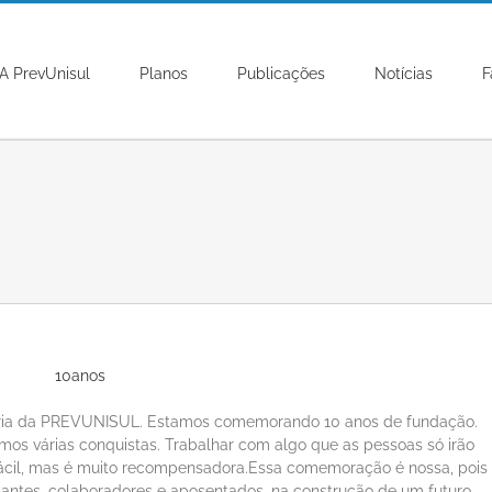
A PrevUnisul
Planos
Publicações
Notícias
F
stória da PREVUNISUL. Estamos comemorando 10 anos de fundação.
mos várias conquistas. Trabalhar com algo que as pessoas só irão
 fácil, mas é muito recompensadora.Essa comemoração é nossa, pois
ipantes, colaboradores e aposentados, na construção de um futuro