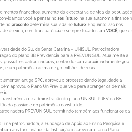
ndimentos financeiros, aumento da expectativa de vida da população
, convidamos você a pensar no
seu futuro
, na sua autonomia financeir
ude no
presente
determina sua vida no
futuro
. Enquanto isso nós
dade de vida, com transparência e sempre focados em
VOCÊ
, que é 
niversidade do Sul de Santa Catarina – UNISUL, Patrocinadora
nistração do plano BB Previdência para a PREVUNISUL. Atualmente a
s, possuitrês patrocinadoras, contando com aproximadamente 900
stas, e um patrimônio acima de 50 milhões de reais.
plementar, antiga SPC, aprovou o processo dando legalidade a
mbém aprovou o Plano UniPrev, que veio para abranger os demais
rior.
e transferência de administração do plano UNISUL PREV da BB
o do passivo e do patrimônio constituído.
patrocinadora PREVUNISUL permitindo também aos funcionários da
s uma patrocinadora, a Fundação de Apoio ao Ensino Pesquisa e
ém aos funcionários da Instituição inscreverem-se no Plano