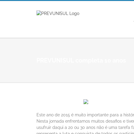
Ir
para
o
conteúdo
PREVUNISUL completa 10 anos
Este ano de 2015 é muito importante para a hi
Nesta jornada enfrentamos muitos desafios e tive
usufruir daqui a 20 ou 30 anos não é uma tarefa
representa a luta e conquista de todos os partic