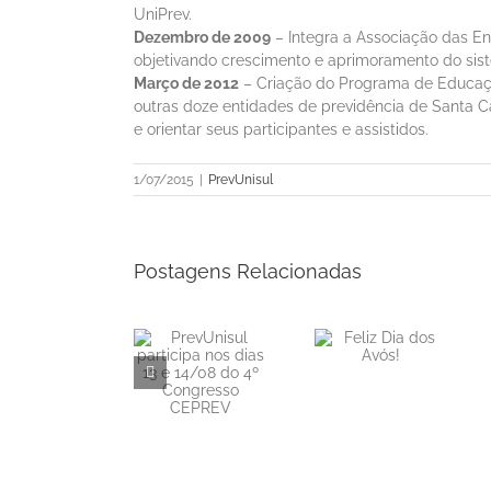
UniPrev.
Dezembro de 2009
– Integra a Associação das E
objetivando crescimento e aprimoramento do sis
Março de 2012
– Criação do Programa de Educaçã
outras doze entidades de previdência de Santa C
e orientar seus participantes e assistidos.
1/07/2015
|
PrevUnisul
Postagens Relacionadas
PrevUnisul
Informe
Feliz Dia dos
participa nos
Mensal de
Avós!
dias 13 e
Rentabilidade
14/08 do 4º
– Junho/2026
Congresso
CEPREV