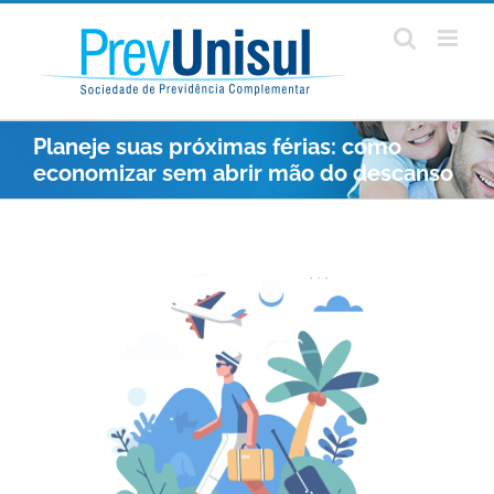
Ir
para
o
conteúdo
Planeje suas próximas férias: como
economizar sem abrir mão do descanso
View
Larger
Image