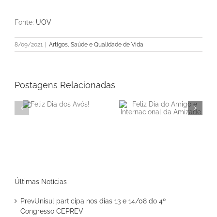
Fonte:
UOV
8/09/2021
|
Artigos
,
Saúde e Qualidade de Vida
Postagens Relacionadas
Feliz Dia do Amigo e
dos
Internacional da
Amizade
Disciplina é a chave
para o orçamento
doméstico
Últimas Notícias
PrevUnisul participa nos dias 13 e 14/08 do 4º
Congresso CEPREV