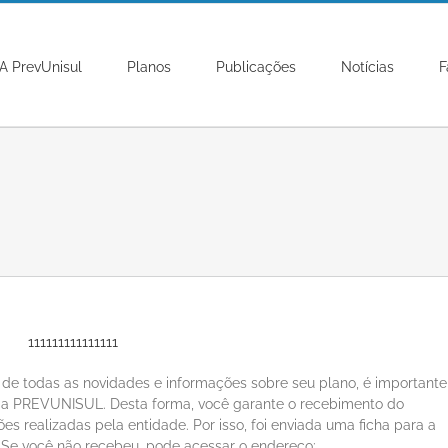
A PrevUnisul
Planos
Publicações
Notícias
F
o de todas as novidades e informações sobre seu plano, é importante
 da PREVUNISUL. Desta forma, você garante o recebimento do
es realizadas pela entidade. Por isso, foi enviada uma ficha para a
. Se você não recebeu, pode acessar o endereço: