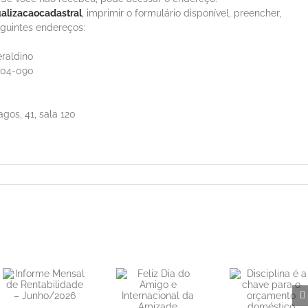
alizacaocadastral
, imprimir o formulário disponível, preencher,
guintes endereços:
raldino
8704-090
gos, 41, sala 120
Feliz Dia do
Disciplina é a
Amigo e
chave para o