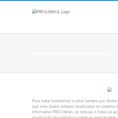
Ir
para
o
conteúdo
Já realizou o recadastramento?
Para evitar transtornos e estar sempre por dentr
que seus dados estejam atualizados no sistema
informativo PREV News, as notícias e todas as açõ
atualização do cadastro a todos os participantes