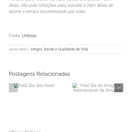
disso, não pule refeições para estudar e nem deixe de
dormir o tempo recomendado por noite
Fonte:
Unileao
13/10/2021
|
Artigos
,
Saúde e Qualidade de Vida
Postagens Relacionadas
Feliz Dia do Amigo e
dos
Disciplina é a chave
Internacional da
para o orçamento
Amizade
doméstico