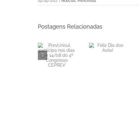
19/04/2017
|
Notícias
,
PrevUnisul
Postagens Relacionadas
PrevUnisul
Informe
Feliz Dia dos
participa nos
Mensal de
Avós!
dias 13 e
Rentabilidade
14/08 do 4º
– Junho/2026
Congresso
CEPREV