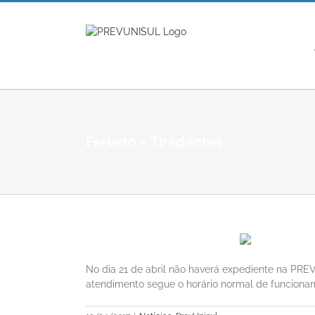
Ir
para
o
conteúdo
Feriado – Tiradentes
No dia 21 de abril não haverá expediente na PRE
atendimento segue o horário normal de funciona