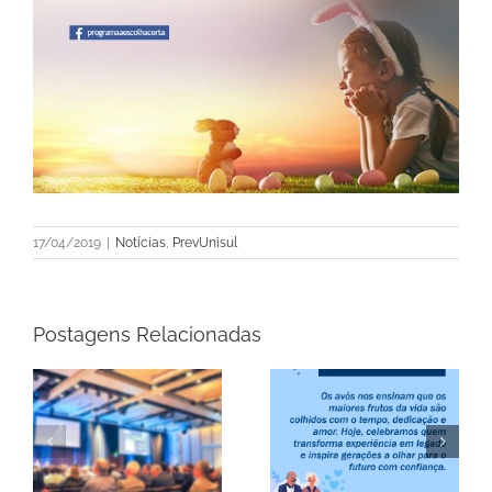
17/04/2019
|
Notícias
,
PrevUnisul
Postagens Relacionadas
a
Informe Mensal de
do
Feliz Dia dos Avós!
Rentabilidade –
Junho/2026