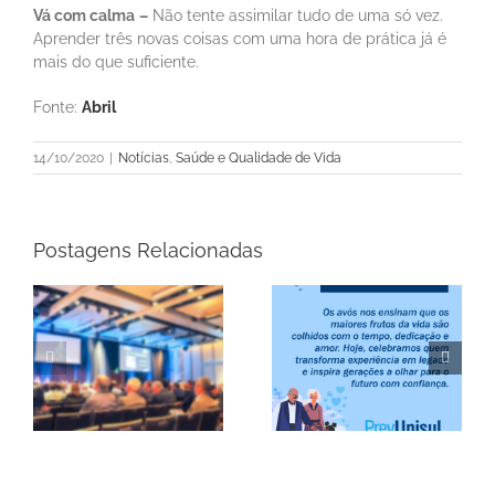
Vá com calma
–
Não tente assimilar tudo de uma só vez.
Aprender três novas coisas com uma hora de prática já é
mais do que suficiente.
Fonte:
Abril
14/10/2020
|
Notícias
,
Saúde e Qualidade de Vida
Postagens Relacionadas
Informe Mensal de
Rentabilidade –
a
Junho/2026
do
Feliz Dia dos Avós!