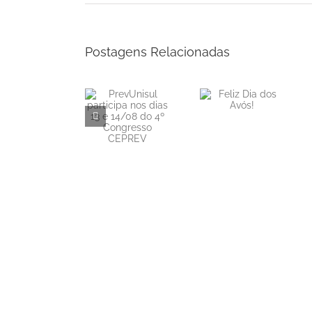
Postagens Relacionadas
PrevUnisul
Informe
Feliz Dia dos
participa nos
Mensal de
Avós!
dias 13 e
Rentabilidade
14/08 do 4º
– Junho/2026
Congresso
CEPREV