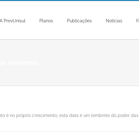
A PrevUnisul
Planos
Publicações
Notícias
F
 de novembro
o é no próprio crescimento, esta data é um lembrete do poder das