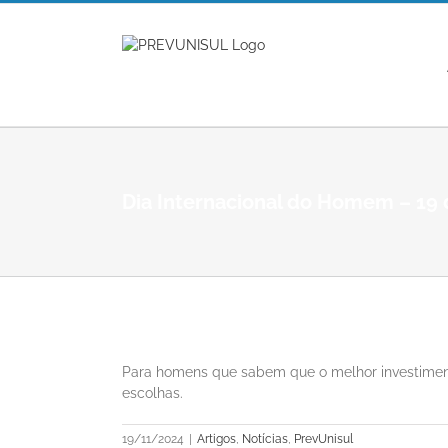
Ir
para
o
conteúdo
Dia Internacional do Homem – 19
View
Larger
Para homens que sabem que o melhor investiment
Image
escolhas.
19/11/2024
|
Artigos
,
Notícias
,
PrevUnisul