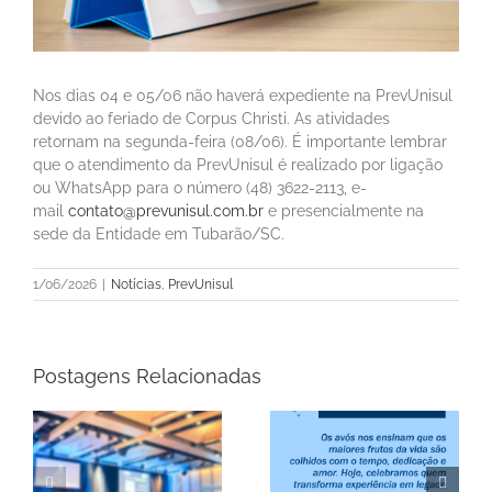
Nos dias 04 e 05/06 não haverá expediente na PrevUnisul
devido ao feriado de Corpus Christi. As atividades
retornam na segunda-feira (08/06). É importante lembrar
que o atendimento da PrevUnisul é realizado por ligação
ou WhatsApp para o número (48) 3622-2113, e-
mail
contato@prevunisul.com.br
e presencialmente na
sede da Entidade em Tubarão/SC.
1/06/2026
|
Notícias
,
PrevUnisul
Postagens Relacionadas
a
Informe Mensal de