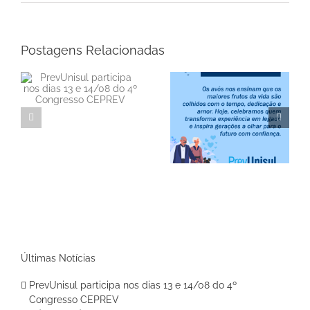
Postagens Relacionadas
a
do
Informe Mensal de
Feliz Dia dos Avós!
Rentabilidade –
Junho/2026
Últimas Notícias
PrevUnisul participa nos dias 13 e 14/08 do 4º
Congresso CEPREV