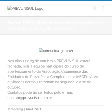
Ir
para
o
conteúdo
Aviso: PREVUNISUL não terá expediente
nos dias 22 e 23 de outubro
Nos dias 22 e 23 de outubro a PREVUNISUL estará
fechada, pois a equipe participará do curso de
aperfeiçoamento da Associação Catarinense das
Entidades de Previdência Complementar (ASCPrev). As
atividades normais retornam na segunda, dia 26 de
outubro.
Contatos poderão ser feitos pelo e-mail
contato@prevunisul.com.br
21/10/2015
|
PrevUnisul