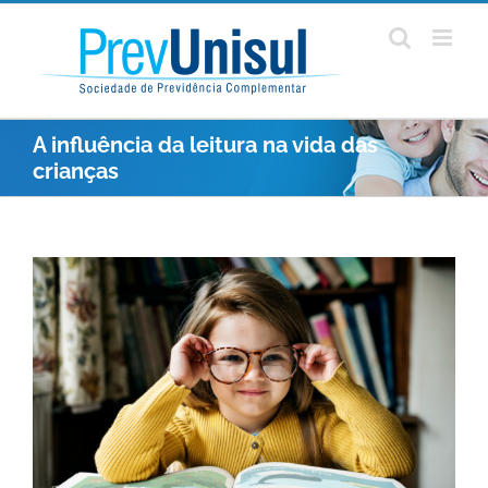
Ir
para
o
conteúdo
A influência da leitura na vida das
crianças
View
Larger
Image