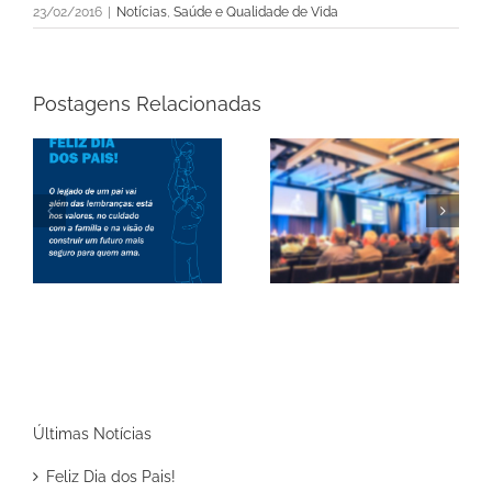
23/02/2016
|
Notícias
,
Saúde e Qualidade de Vida
Postagens Relacionadas
PrevUnisul participa
nos dias 13 e 14/08 do
Feliz Dia dos Avós!
4º Congresso
CEPREV
Últimas Notícias
Feliz Dia dos Pais!