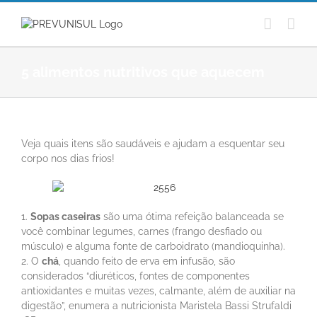
Ir
para
o
conteúdo
5 alimentos nutritivos que aquecem
Veja quais itens são saudáveis e ajudam a esquentar seu
corpo nos dias frios!
1.
Sopas caseiras
são uma ótima refeição balanceada se
você combinar legumes, carnes (frango desfiado ou
músculo) e alguma fonte de carboidrato (mandioquinha).
2. O
chá
, quando feito de erva em infusão, são
considerados “diuréticos, fontes de componentes
antioxidantes e muitas vezes, calmante, além de auxiliar na
digestão”, enumera a nutricionista Maristela Bassi Strufaldi