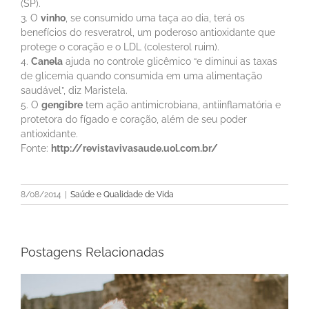
(SP).
3. O
vinho
, se consumido uma taça ao dia, terá os
benefícios do resveratrol, um poderoso antioxidante que
protege o coração e o LDL (colesterol ruim).
4.
Canela
ajuda no controle glicêmico “e diminui as taxas
de glicemia quando consumida em uma alimentação
saudável”, diz Maristela.
5. O
gengibre
tem ação antimicrobiana, antiinflamatória e
protetora do fígado e coração, além de seu poder
antioxidante.
Fonte:
http://revistavivasaude.uol.com.br/
8/08/2014
|
Saúde e Qualidade de Vida
Postagens Relacionadas