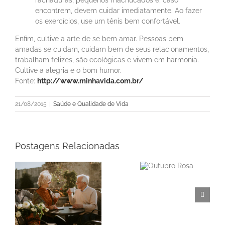
rachaduras, pequenos machucados e, caso
encontrem, devem cuidar imediatamente. Ao fazer
os exercícios, use um tênis bem confortável.
Enfim, cultive a arte de se bem amar. Pessoas bem
amadas se cuidam, cuidam bem de seus relacionamentos,
trabalham felizes, são ecológicas e vivem em harmonia.
Cultive a alegria e o bom humor.
Fonte:
http://www.minhavida.com.br/
21/08/2015
|
Saúde e Qualidade de Vida
Postagens Relacionadas
A relação da saúde
Outubro
mental com a
Rosa
educação financeira
m