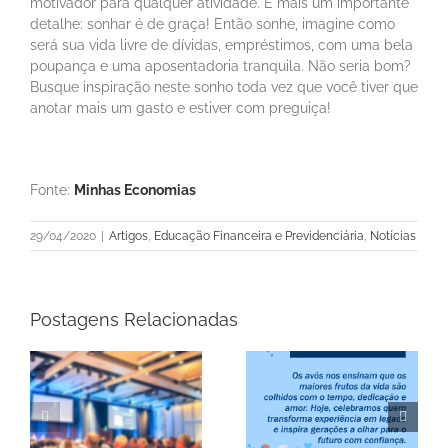
motivador para qualquer atividade. E mais um importante
detalhe: sonhar é de graça! Então sonhe, imagine como
será sua vida livre de dívidas, empréstimos, com uma bela
poupança e uma aposentadoria tranquila. Não seria bom?
Busque inspiração neste sonho toda vez que você tiver que
anotar mais um gasto e estiver com preguiça!
Fonte:
Minhas Economias
29/04/2020
|
Artigos
,
Educação Financeira e Previdenciária
,
Notícias
Postagens Relacionadas
a
Informe Mensal de
do
Feliz Dia dos Avós!
Rentabilidade –