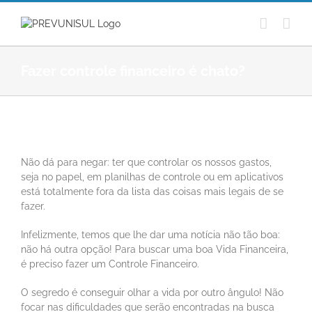
Ir
para
o
conteúdo
Fazer controle financeiro é chato?
View
Larger
Não dá para negar: ter que controlar os nossos gastos,
Image
seja no papel, em planilhas de controle ou em aplicativos
está totalmente fora da lista das coisas mais legais de se
fazer.
Infelizmente, temos que lhe dar uma notícia não tão boa:
não há outra opção! Para buscar uma boa Vida Financeira,
é preciso fazer um Controle Financeiro.
O segredo é conseguir olhar a vida por outro ângulo! Não
focar nas dificuldades que serão encontradas na busca