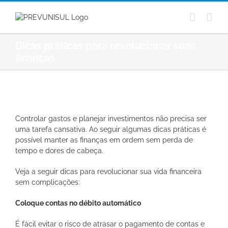
Ir
para
o
conteúdo
Dicas práticas para revolucionar suas
finanças
View
Larger
Controlar gastos e planejar investimentos não precisa ser
Image
uma tarefa cansativa. Ao seguir algumas dicas práticas é
possível manter as finanças em ordem sem perda de
tempo e dores de cabeça.
Veja a seguir dicas para revolucionar sua vida financeira
sem complicações:
Coloque contas no débito automático
É fácil evitar o risco de atrasar o pagamento de contas e