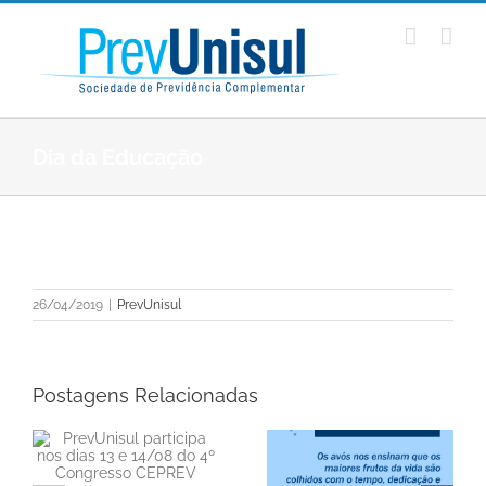
Ir
para
o
conteúdo
Dia da Educação
View
Larger
26/04/2019
|
PrevUnisul
Image
Postagens Relacionadas
a
do