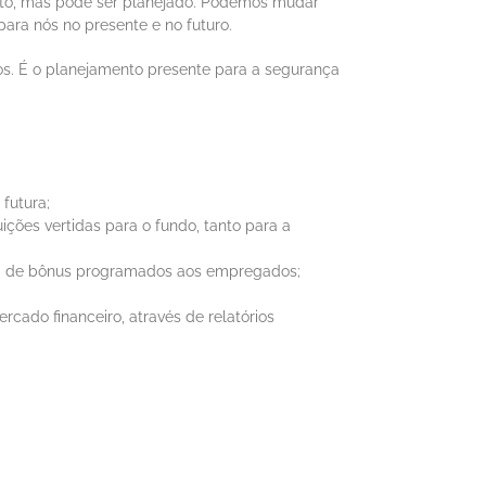
isto, mas pode ser planejado. Podemos mudar
ara nós no presente e no futuro.
s. É o planejamento presente para a segurança
futura;
ções vertidas para o fundo, tanto para a
sta de bônus programados aos empregados;
cado financeiro, através de relatórios