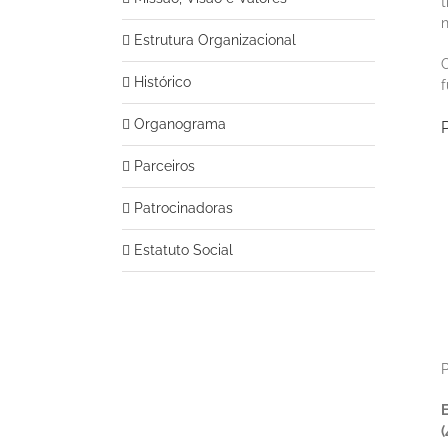
t
n
Estrutura Organizacional
Histórico
f
Organograma
P
Parceiros
Patrocinadoras
Estatuto Social
P
E
(