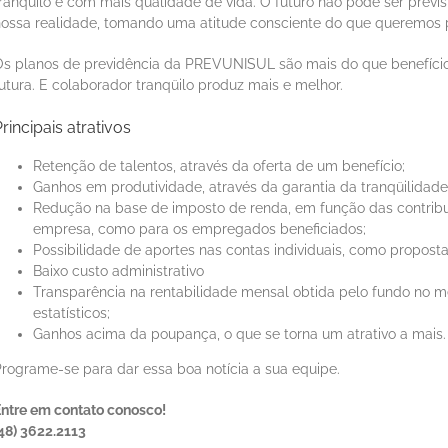
ranqüilo e com mais qualidade de vida. O futuro não pode ser prev
ossa realidade, tomando uma atitude consciente do que queremos p
Os planos de previdência da PREVUNISUL são mais do que benefício
utura. E colaborador tranqüilo produz mais e melhor.
rincipais atrativos
Retenção de talentos, através da oferta de um benefício;
Ganhos em produtividade, através da garantia da tranqüilidade 
Redução na base de imposto de renda, em função das contribui
empresa, como para os empregados beneficiados;
Possibilidade de aportes nas contas individuais, como propo
Baixo custo administrativo
Transparência na rentabilidade mensal obtida pelo fundo no mer
estatísticos;
Ganhos acima da poupança, o que se torna um atrativo a mais.
rograme-se para dar essa boa notícia a sua equipe.
ntre em contato conosco!
48) 3622.2113