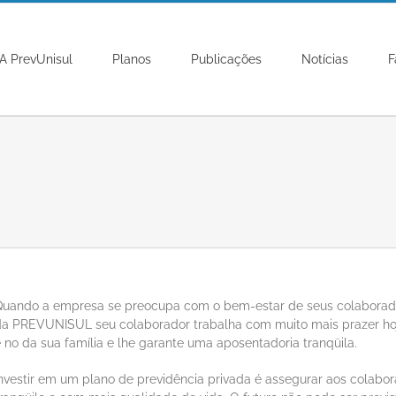
A PrevUnisul
Planos
Publicações
Notícias
F
Quando a empresa se preocupa com o bem-estar de seus colaborador
da PREVUNISUL seu colaborador trabalha com muito mais prazer ho
 no da sua família e lhe garante uma aposentadoria tranqüila.
nvestir em um plano de previdência privada é assegurar aos colabo